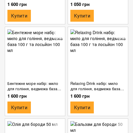
1 600 грн
1 050 грн
Купити
Купити
Бентежне море набір: мило
Relaxing Drink набір: мило
для гоління, ведмежа база
для гоління, ведмежа база
100 г та лосьйон 100 мл
100 г та лосьйон 100 мл
1 600 грн
1 600 грн
Купити
Купити