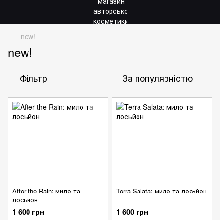
new!
new!
Фільтр
За популярністю
After the Rain: мило та
Terra Salata: мило та лосьйон
лосьйон
1 600 грн
1 600 грн