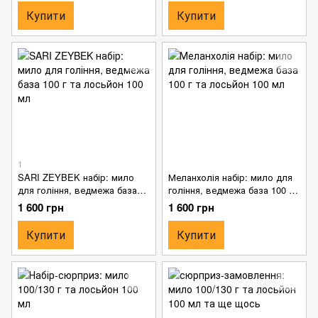
Купити
Купити
1
SARI ZEYBEK набір: мило
Меланхолія набір: мило для
для гоління, ведмежа база
гоління, ведмежа база 100 г
100 г та лосьйон 100 мл
та лосьйон 100 мл
1 600 грн
1 600 грн
Купити
Купити