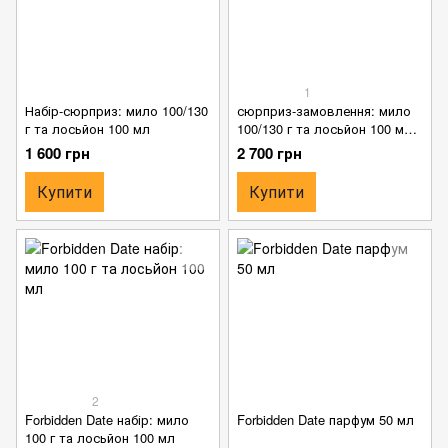
1
Набір-сюрприз: мило 100/130
сюрприз-замовлення: мило
г та лосьйон 100 мл
100/130 г та лосьйон 100 мл
та ще щось
1 600 грн
2 700 грн
Купити
Купити
2
Forbidden Date набір: мило
Forbidden Date парфум 50 мл
100 г та лосьйон 100 мл